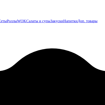
Сеты
Роллы
WOK
Салаты и супы
Закуски
Напитки
Доп. товары