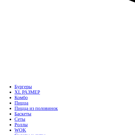
Бургеры
ХL РАЗМЕР
Комбо
Пицца
Пицца из половинок
Баскеты
Сеты
Роллы
WOK