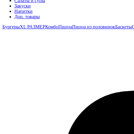
Салаты и супы
Закуски
Напитки
Доп. товары
Бургеры
ХL РАЗМЕР
Комбо
Пицца
Пицца из половинок
Баскеты