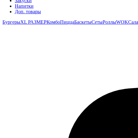
Закуски
Напитки
Доп. товары
Бургеры
ХL РАЗМЕР
Комбо
Пицца
Баскеты
Сеты
Роллы
WOK
Сала