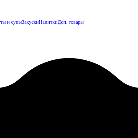
ты и супы
Закуски
Напитки
Доп. товары