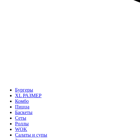
Бургеры
ХL РАЗМЕР
Комбо
Пицца
Баскеты
Сеты
Роллы
WOK
Салаты и супы