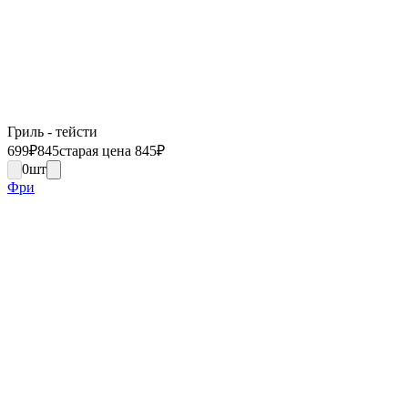
Гриль - тейсти
699
₽
845
старая цена 845
₽
0
шт
Фри