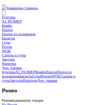
Бургеры
ХL РАЗМЕР
Комбо
Пицца
Пицца из половинок
Баскеты
Сеты
Роллы
WOK
Салаты и супы
Закуски
Напитки
Доп. товары
Бургеры
ХL РАЗМЕР
Комбо
Пицца
Пицца из
половинок
Баскеты
Сеты
Роллы
WOK
Салаты и
супы
Закуски
Напитки
Доп. товары
Ромео
Рекомендованные товары
На Чилле