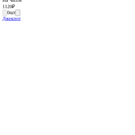
На Чилле
1120
₽
0
шт
Джекпот