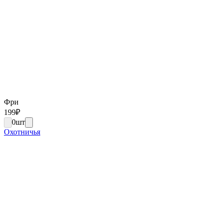
Фри
199
₽
0
шт
Охотничья