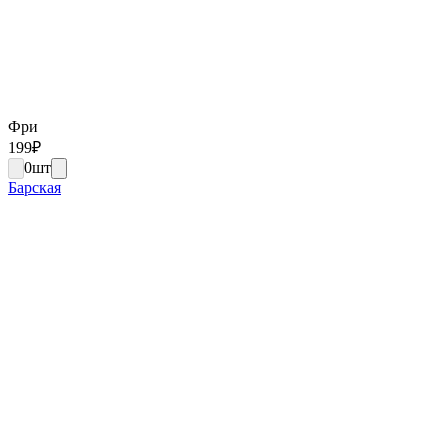
Фри
199
₽
0
шт
Барская