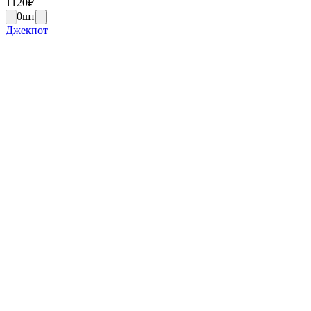
1120
₽
0
шт
Джекпот