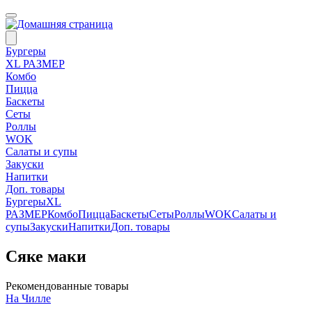
Бургеры
ХL РАЗМЕР
Комбо
Пицца
Баскеты
Сеты
Роллы
WOK
Салаты и супы
Закуски
Напитки
Доп. товары
Бургеры
ХL
РАЗМЕР
Комбо
Пицца
Баскеты
Сеты
Роллы
WOK
Салаты и
супы
Закуски
Напитки
Доп. товары
Сяке маки
Рекомендованные товары
На Чилле