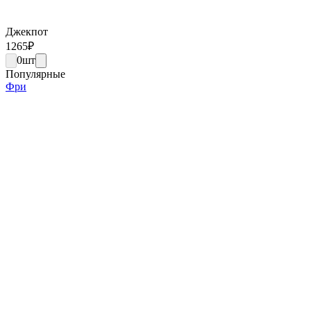
Джекпот
1265
₽
0
шт
Популярные
Фри