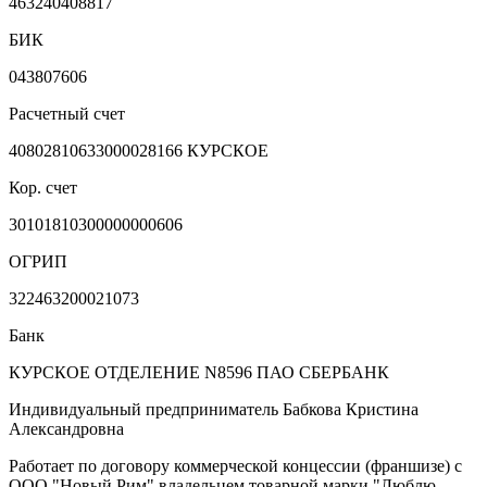
463240408817
БИК
043807606
Расчетный счет
40802810633000028166 КУРСКОЕ
Кор. счет
30101810300000000606
ОГРИП
322463200021073
Банк
КУРСКОЕ ОТДЕЛЕНИЕ N8596 ПАО СБЕРБАНК
Индивидуальный предприниматель Бабкова Кристина
Александровна
Работает по договору коммерческой концессии (франшизе) с
ООО "Новый Рим" владельцем товарной марки "Люблю